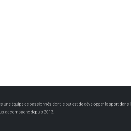
nos partenaires
Clicker sur l'image
ne équipe de passionnés dont le but est de développer le sport dans l
ous accompagne depuis 2013.