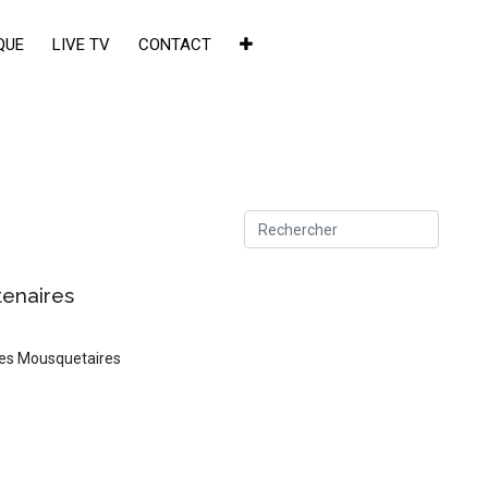
QUE
LIVE TV
CONTACT
enaires
des Mousquetaires
×
de