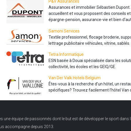
nos partenaires
P&V Assurances
Assurances et immobilier Sébastien Dupont. 
accueillent et vous proposent des conseils e
épargne-pension, assurance-vie et bien d'au
Clicker sur l'image
Samoni Services
Textile professionnel, flocage broderie, supp
lettrage publicitaire véhicules, vitrine, sablés.
Tetra Informatique
ESN basée à Douai spécialisée dans les soluti
collectivité, les écoles et les GEIQ/GE.
Van Der Valk Hotels Belgium
Êtes-vous à la recherche d’un hôtel, un restau
spécifiques? Trouvez facilement l’hôtel Van d
ne équipe de passionnés dont le but est de développer le sport dans l
ous accompagne depuis 2013.