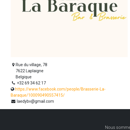
Rue du village, 78
7622 Laplaigne
Belgique
+32 69 34 62 17
https://www.facebook.com/people/Brasserie-La-
Baraque/100090490557415/
laedybv@gmail.com
Nous sommes u