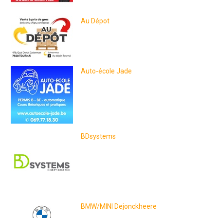
nos partenaires
Au Dépot
Clicker sur l'image
Auto-école Jade
BDsystems
BMW/MINI Dejonckheere