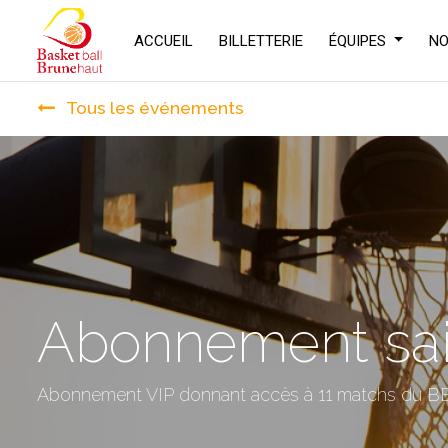
ACCUEIL
BILLETTERIE
ÉQUIPES
NO
Tous les événements
Abonnement sai
Abonnement VIP donnant accès à 11 matchs du BB
D