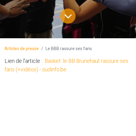
×
Découvrez
Articles de presse
Le BBB rassure ses fans
l'un de nos
L
ien de l'article :
Basket: le BB Brunehaut rassure ses
fans (+vidéos) - sudinfo.be
partenaires
Clicker sur l'image