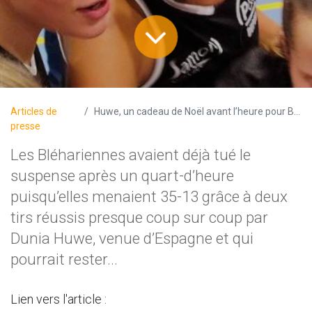
×
Découvrez
l'un de nos
Articles de
Huwe, un cadeau de Noël avant l’heure pour Brunehaut
presse
Les Bléhariennes avaient déjà tué le
partenaires
suspense après un quart-d’heure
puisqu’elles menaient 35-13 grâce à deux
tirs réussis presque coup sur coup par
Clicker sur l'image
Dunia Huwe, venue d’Espagne et qui
pourrait rester...
Lien vers l'article :