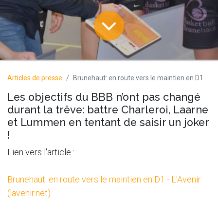
×
Découvrez
l'un de nos
Articles de presse
Brunehaut: en route vers le maintien en D1
Les objectifs du BBB n’ont pas changé
durant la trêve: battre Charleroi, Laarne
partenaires
et Lummen en tentant de saisir un joker
!
Lien vers l'article :
Clicker sur l'image
Brunehaut: en route vers le maintien en D1 - L'Avenir
(lavenir.net)