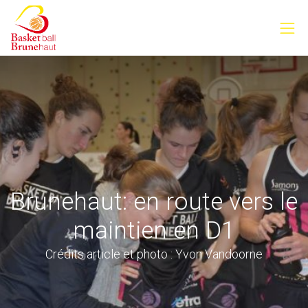
Brunehaut: en route vers le
maintien en D1
Crédits article et photo : Yvon Vandoorne